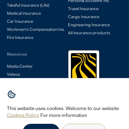
Personal Accident Ins.
Takaful Insurance (Life)
Travel Insurance
Medical Insurance
Cargo Insurance
Car Insurance
Engineering Insurance
Workmen's Compensation Ins.
All insurance products
Fire Insurance
Resources
Media Center
Videos
FAQs
Insurance Magazine
One of HSA
Group of
Contact Us
Companies
This website uses cookies.
Welcome to our website
Cookies Policy
For more information
All rights © 2026 reserved to United Insurance