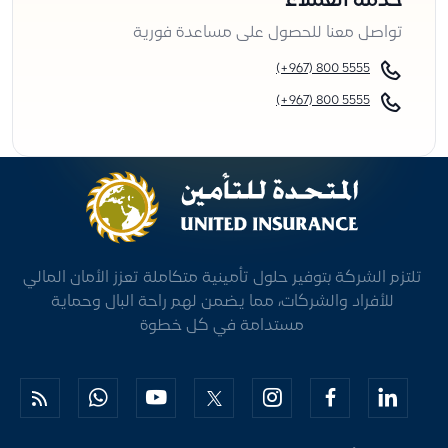
خدمة العملاء
تواصل معنا للحصول على مساعدة فورية
‎(+967) 800 5555
(+967) 800 5555
المركز الرئيسي
عرض على خرائط جوجل
العناوين
تلتزم الشركة بتوفير حلول تأمينية متكاملة تعزز الأمان المالي
للأفراد والشركات، مما يضمن لهم راحة البال وحماية
مستدامة في كل خطوة